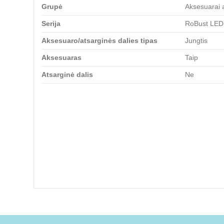
Grupė
Aksesuarai 
Serija
RoBust LED
Aksesuaro/atsarginės dalies tipas
Jungtis
Aksesuaras
Taip
Atsarginė dalis
Ne