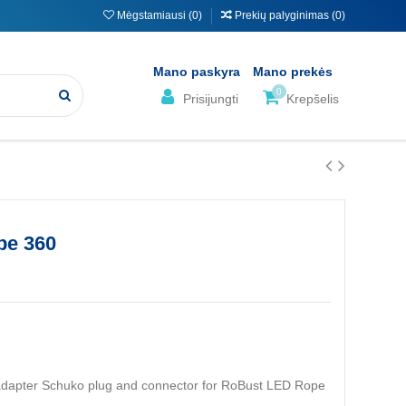
Mėgstamiausi (
0
)
Prekių palyginimas (
0
)
Mano paskyra
Mano prekės
0
Prisijungti
Krepšelis
pe 360
 adapter Schuko plug and connector for RoBust LED Rope