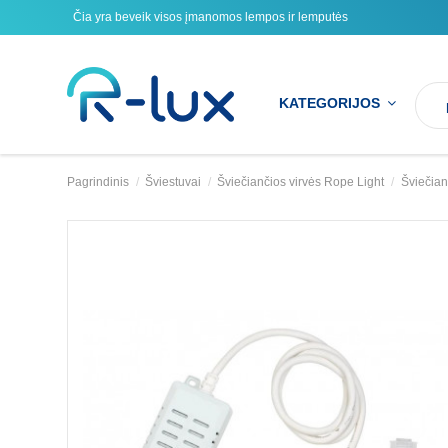
Čia yra beveik visos įmanomos lempos ir lemputės
KATEGORIJOS
Pagrindinis
Šviestuvai
Šviečiančios virvės Rope Light
Šviečianč