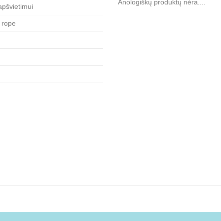
Anologiškų produktų nėra....
apšvietimui
 rope