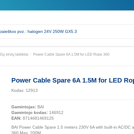
ių virvių laikikliai
Power Cable Spare 6A 1.5M for LED Rope 360
Power Cable Spare 6A 1.5M for LED Ro
Kodas:
12913
Gamintojas:
BAI
Gamintojo kodas:
146912
EAN:
8714681469125
BAI Power Cable Spare 1.5 meters 230V 6A with built-in AC/DC
360 Max. 200M