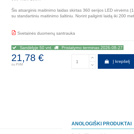
Šis atsarginis maitinimo laidas skirtas 360 serijos LED virvėms 
su standartiniu maitinimo šaltiniu. Norint pailginti laidą iki 200 me
Svetainės duomenų santrauka
BBB
Sandėlyje 50 vnt.
Pristatymo terminas 2026-08-27
21,78 €
Į krepšelį
su PVM
ANOLOGIŠKI PRODUKTAI