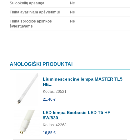
Su cokolių apsauga
Ne
Tinka avariniam apšvietimui
Ne
Tinka sprogios aplinkos
Ne
šviestuvams
ANOLOGIŠKI PRODUKTAI
Liuminescencinė lempa MASTER TL5
HE...
Kodas: 20521
21,40 €
LED lempa Ecobasic LED T5 HF
8W/830...
Kodas: 42268
16,85 €