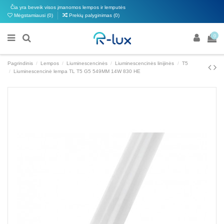
Čia yra beveik visos įmanomos lempos ir lemputės
Mėgstamiausi (
0
)
Prekių palyginimas (
0
)
0
Pagrindinis
Lempos
Liuminescencinės
Liuminescencinės linijinės
T5
Liuminescencinė lempa TL T5 G5 549MM 14W 830 HE