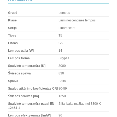
Grupė
Lempos
Klasė
Liuminescencinės lempos
Serija
Fluorescent
Tipas
T5
Lizdas
G5
Lempos galia [W]
14
Lempos forma
Strypas
Spalvinė temperatūra [K]
3000
Šviesos spalva
830
Spalva
Balta
Spalvų atkūrimo koeficientas CRI
80-89
Šviesos srautas [lm]
1350
Spalvinė temperatūra pagal EN
Šiltai balta mažiau nei 3300 K
12464-1
Lempos efektyvumas [lm/W]
96