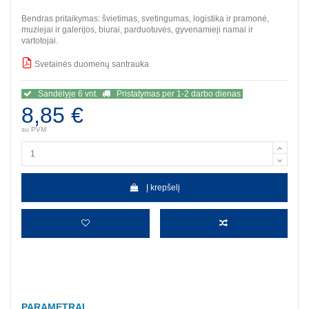
Bendras pritaikymas: švietimas, svetingumas, logistika ir pramonė,
muziejai ir galerijos, biurai, parduotuvės, gyvenamieji namai ir
vartotojai.
Svetainės duomenų santrauka
SSS
Sandėlyje 6 vnt.
Pristatymas per 1-2 darbo dienas
8,85 €
su PVM
Į krepšelį
PARAMETRAI