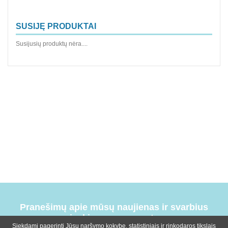
SUSIJĘ PRODUKTAI
Susijusių produktų nėra....
Pranešimų apie mūsų naujienas ir svarbius
įvykius prenumerata
Siekdami pagerinti Jūsų naršymo kokybę, statistiniais ir rinkodaros tikslais