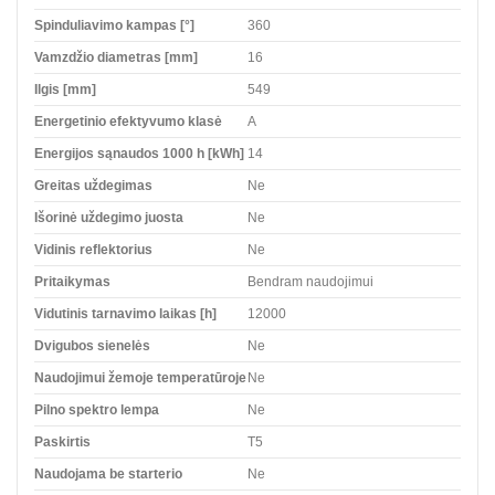
Spinduliavimo kampas [°]
360
Vamzdžio diametras [mm]
16
Ilgis [mm]
549
Energetinio efektyvumo klasė
A
Energijos sąnaudos 1000 h [kWh]
14
Greitas uždegimas
Ne
Išorinė uždegimo juosta
Ne
Vidinis reflektorius
Ne
Pritaikymas
Bendram naudojimui
Vidutinis tarnavimo laikas [h]
12000
Dvigubos sienelės
Ne
Naudojimui žemoje temperatūroje
Ne
Pilno spektro lempa
Ne
Paskirtis
T5
Naudojama be starterio
Ne