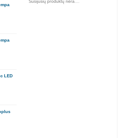
Susijusių produktų nėra....
lempa
lempa
ic LED
oplus