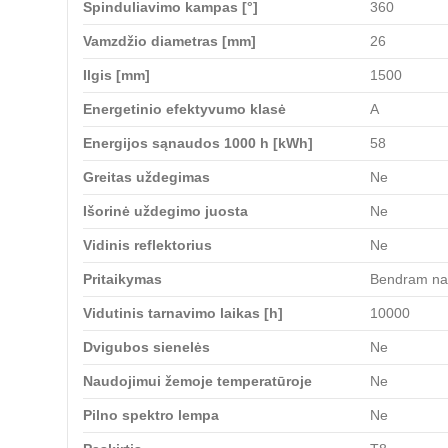
Spinduliavimo kampas [°]
360
Vamzdžio diametras [mm]
26
Ilgis [mm]
1500
Energetinio efektyvumo klasė
A
Energijos sąnaudos 1000 h [kWh]
58
Greitas uždegimas
Ne
Išorinė uždegimo juosta
Ne
Vidinis reflektorius
Ne
Pritaikymas
Bendram na
Vidutinis tarnavimo laikas [h]
10000
Dvigubos sienelės
Ne
Naudojimui žemoje temperatūroje
Ne
Pilno spektro lempa
Ne