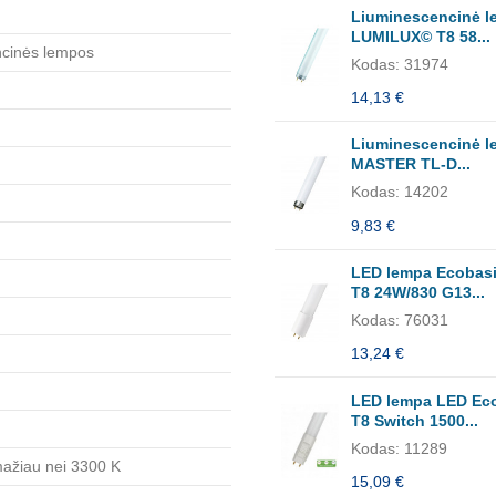
Liuminescencinė 
LUMILUX© T8 58...
cinės lempos
Kodas: 31974
14,13 €
Liuminescencinė 
MASTER TL-D...
Kodas: 14202
9,83 €
LED lempa Ecobas
T8 24W/830 G13...
Kodas: 76031
13,24 €
LED lempa LED Ec
T8 Switch 1500...
Kodas: 11289
 mažiau nei 3300 K
15,09 €