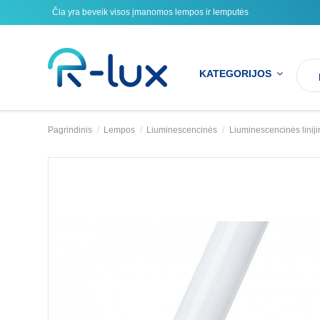
Čia yra beveik visos įmanomos lempos ir lemputės
KATEGORIJOS
Pagrindinis
Lempos
Liuminescencinės
Liuminescencinės liniji