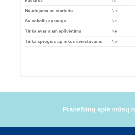
Paskirtis
T8
Naudojama be starterio
Ne
Su cokolių apsauga
Ne
Tinka avariniam apšvietimui
Ne
Tinka sprogios aplinkos šviestuvams
Ne
Pranešimų apie mūsų na