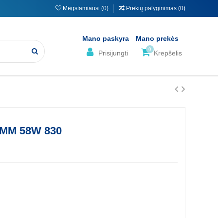
Mėgstamiausi (
0
)
Prekių palyginimas (
0
)
Mano paskyra
Mano prekės
0
Prisijungti
Krepšelis
0MM 58W 830