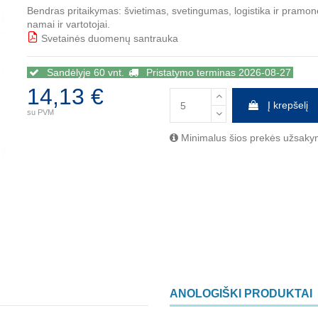
Bendras pritaikymas: švietimas, svetingumas, logistika ir pramonė,
namai ir vartotojai.
Svetainės duomenų santrauka
BBB
Sandėlyje 60 vnt.
Pristatymo terminas 2026-08-27
14,13 €
Į krepšelį
su PVM
Minimalus šios prekės užsakym
ANOLOGIŠKI PRODUKTAI