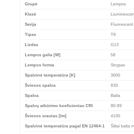
Grupė
Lempos
Klasė
Liuminescen
Serija
Fluorescent
Tipas
T8
Lizdas
G13
Lempos galia [W]
58
Lempos forma
Strypas
Spalvinė temperatūra [K]
3000
Šviesos spalva
830
Spalva
Balta
Spalvų atkūrimo koeficientas CRI
80-89
Šviesos srautas [lm]
4100
Spalvinė temperatūra pagal EN 12464-1
Šiltai balta