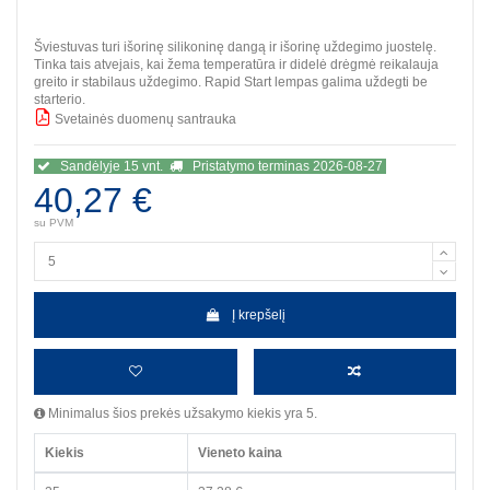
Šviestuvas turi išorinę silikoninę dangą ir išorinę uždegimo juostelę.
Tinka tais atvejais, kai žema temperatūra ir didelė drėgmė reikalauja
greito ir stabilaus uždegimo. Rapid Start lempas galima uždegti be
starterio.
Svetainės duomenų santrauka
BBB
Sandėlyje 15 vnt.
Pristatymo terminas 2026-08-27
40,27 €
su PVM
Į krepšelį
Minimalus šios prekės užsakymo kiekis yra 5.
Kiekis
Vieneto kaina