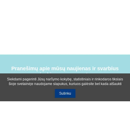
Pranešimų apie mūsų naujienas ir svarbius
įvykius prenumerata
Siekdami pagerinti Jūsų naršymo kokybę, statistiniais ir rinkodaros tikslais
šioje svetainėje naudojame slapukus, kuriuos galėsite bet kada atšaukti
Sutinku
Bendrosios sąlygos
Privatumo ir slapukų naudojimo politika
Apie mus
Kontaktinė informacija
Ištekliai