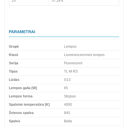
25
37.28 €
PARAMETRAI
Grupė
Lempos
Klasė
Liuminescencinės lempos
Serija
Fluorescent
Tipas
TL-M RS
Lizdas
G13
Lempos galia [W]
65
Lempos forma
Strypas
Spalvinė temperatūra [K]
4000
Šviesos spalva
840
Spalva
Balta