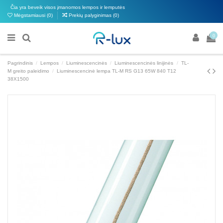
Čia yra beveik visos įmanomos lempos ir lemputės
Mėgstamiausi (
0
)
Prekių palyginimas (
0
)
0
Pagrindinis
Lempos
Liuminescencinės
Liuminescencinės linijinės
TL-
M greito paleidimo
Liuminescencinė lempa TL-M RS G13 65W 840 T12
38X1500