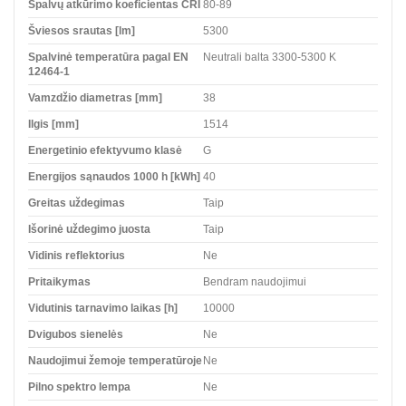
Spalvų atkūrimo koeficientas CRI
80-89
Šviesos srautas [lm]
5300
Spalvinė temperatūra pagal EN
Neutrali balta 3300-5300 K
12464-1
Vamzdžio diametras [mm]
38
Ilgis [mm]
1514
Energetinio efektyvumo klasė
G
Energijos sąnaudos 1000 h [kWh]
40
Greitas uždegimas
Taip
Išorinė uždegimo juosta
Taip
Vidinis reflektorius
Ne
Pritaikymas
Bendram naudojimui
Vidutinis tarnavimo laikas [h]
10000
Dvigubos sienelės
Ne
Naudojimui žemoje temperatūroje
Ne
Pilno spektro lempa
Ne