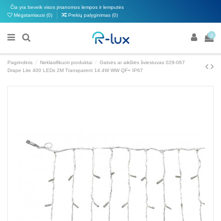
Čia yra beveik visos įmanomos lempos ir lemputės
Mėgstamiausi (
0
)
Prekių palyginimas (
0
)
0
Pagrindinis
Neklasifikuoti produktai
Gatvės ar aikštės šviestuvas 029-067
Drape Lite 400 LEDs 2M Transparent 14.4W WW QF+ IP67