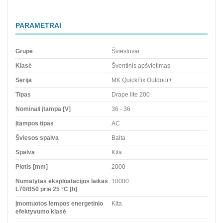
PARAMETRAI
Grupė
Šviestuvai
Klasė
Šventinis apšvietimas
Serija
MK QuickFix Outdoor+
Tipas
Drape lite 200
Nominali įtampa [V]
36 - 36
Įtampos tipas
AC
Šviesos spalva
Balta
Spalva
Kita
Plotis [mm]
2000
Numatytas eksploatacijos laikas
10000
L70/B50 prie 25 °C [h]
Įmontuotos lempos energetinio
Kita
efektyvumo klasė