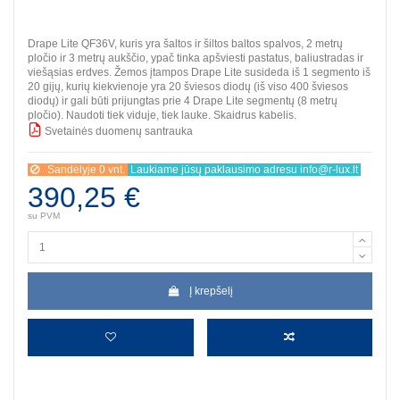
Drape Lite QF36V, kuris yra šaltos ir šiltos baltos spalvos, 2 metrų
pločio ir 3 metrų aukščio, ypač tinka apšviesti pastatus, baliustradas ir
viešąsias erdves. Žemos įtampos Drape Lite susideda iš 1 segmento iš
20 gijų, kurių kiekvienoje yra 20 šviesos diodų (iš viso 400 šviesos
diodų) ir gali būti prijungtas prie 4 Drape Lite segmentų (8 metrų
pločio). Naudoti tiek viduje, tiek lauke. Skaidrus kabelis.
Svetainės duomenų santrauka
BBB
Sandėlyje 0 vnt.
Laukiame jūsų paklausimo adresu info@r-lux.lt
390,25 €
su PVM
Į krepšelį