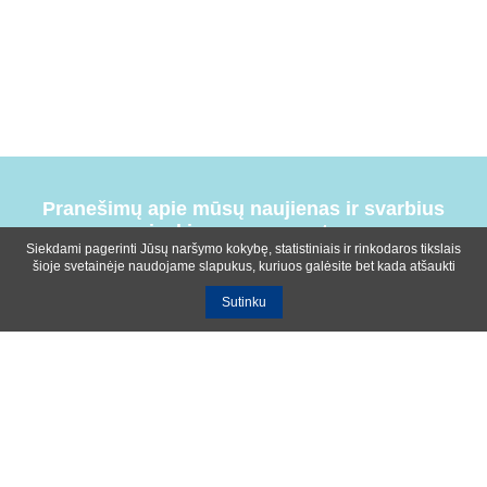
Pranešimų apie mūsų naujienas ir svarbius
įvykius prenumerata
Siekdami pagerinti Jūsų naršymo kokybę, statistiniais ir rinkodaros tikslais
šioje svetainėje naudojame slapukus, kuriuos galėsite bet kada atšaukti
Sutinku
Bendrosios sąlygos
Privatumo ir slapukų naudojimo politika
Apie mus
Kontaktinė informacija
Ištekliai
UAB R-lux
Kaunas
+370 614 99399
info@r-lux.lt