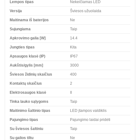
Lempos tipas
Nekeičiamas LED
Versija
Šviesos užuolaida
Maitinama iš baterijos
Ne
Sujungiama
Taip
Apkrovimo galia [W]
14.4
Jungties tipas
Kita
Apsaugos klasė (IP)
IP67
Aukštis/gylis [mm]
3000
Šviesos židinių skaičius
400
Kontaktų skaičius
2
Elektrosaugos klasė
II
Tinka lauko sąlygoms
Taip
Maitinimo šaltinio tipas
LED įtampos valdiklis
Pajungimo tipas
Pajungimo laidai pridėti
Su šviesos šaltiniu
Taip
Su galios tiltu
Ne