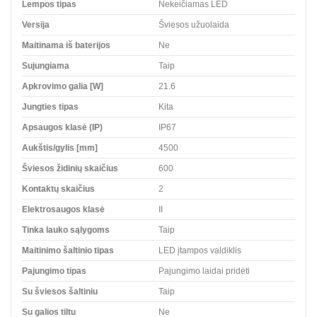
Lempos tipas
Nekeičiamas LED
Versija
Šviesos užuolaida
Maitinama iš baterijos
Ne
Sujungiama
Taip
Apkrovimo galia [W]
21.6
Jungties tipas
Kita
Apsaugos klasė (IP)
IP67
Aukštis/gylis [mm]
4500
Šviesos židinių skaičius
600
Kontaktų skaičius
2
Elektrosaugos klasė
II
Tinka lauko sąlygoms
Taip
Maitinimo šaltinio tipas
LED įtampos valdiklis
Pajungimo tipas
Pajungimo laidai pridėti
Su šviesos šaltiniu
Taip
Su galios tiltu
Ne