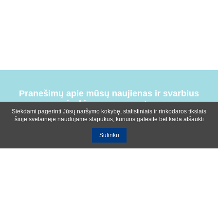
Pranešimų apie mūsų naujienas ir svarbius
įvykius prenumerata
Siekdami pagerinti Jūsų naršymo kokybę, statistiniais ir rinkodaros tikslais
šioje svetainėje naudojame slapukus, kuriuos galėsite bet kada atšaukti
Sutinku
Bendrosios sąlygos
Privatumo ir slapukų naudojimo politika
Apie mus
Kontaktinė informacija
Ištekliai
UAB R-lux
Kaunas
+370 614 99399
info@r-lux.lt