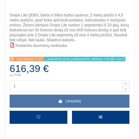
Drape Lite Qf36V, šaltos ir šiltos baltos spalvos, 2 metrų pločio ir 4,5
metro aukščio, ypač tinka apšviesti pastatus, baliustradas ir viešąsias
erdves. Žemos įtampos Drape Lite sudaro 1 segmentas iš 20 gijų, kurių
kiekvienas turi 30 šviesos diodų (iš viso 600 šviesos diodų) ir gali būti
prijungtas prie 2 Drape Lite segmentų (iš viso 4 metrų pločio). Naudoti
tiek viduje, tiek lauke. Skaidrus kabelis.
Svetainės duomenų santrauka
BBB
Sandėlyje 0 vnt.
Laukiame jūsų paklausimo adresu info@r-lux.lt
616,39 €
su PVM
Į krepšelį