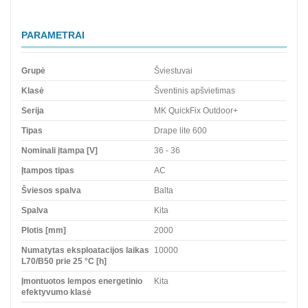
PARAMETRAI
Grupė
Šviestuvai
Klasė
Šventinis apšvietimas
Serija
MK QuickFix Outdoor+
Tipas
Drape lite 600
Nominali įtampa [V]
36 - 36
Įtampos tipas
AC
Šviesos spalva
Balta
Spalva
Kita
Plotis [mm]
2000
Numatytas eksploatacijos laikas
10000
L70/B50 prie 25 °C [h]
Įmontuotos lempos energetinio
Kita
efektyvumo klasė