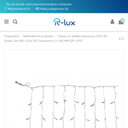
Čia yra beveik visos įmanomos lempos ir lemputės
Mėgstamiausi (
0
)
Prekių palyginimas (
0
)
0
Pagrindinis
Neklasifikuoti produktai
Gatvės ar aikštės šviestuvas 029-139
Drape Lite 600 LEDs 2M Transparent 21.6W WW QF+ IP67