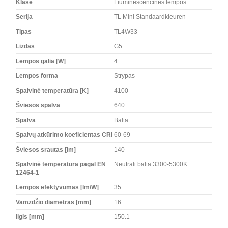
Klasė
Liuminescencinės lempos
Serija
TL Mini Standaardkleuren
Tipas
TL4W33
Lizdas
G5
Lempos galia [W]
4
Lempos forma
Strypas
Spalvinė temperatūra [K]
4100
Šviesos spalva
640
Spalva
Balta
Spalvų atkūrimo koeficientas CRI
60-69
Šviesos srautas [lm]
140
Spalvinė temperatūra pagal EN
Neutrali balta 3300-5300K
12464-1
Lempos efektyvumas [lm/W]
35
Vamzdžio diametras [mm]
16
Ilgis [mm]
150.1