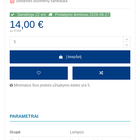
Svetainės duomenų santrauka
BBB
Sandėlyje 22 vnt.
Pristatymo terminas 2026-08-27
14,00 €
su PVM
Į krepšelį
Minimalus šios prekės užsakymo kiekis yra 5.
PARAMETRAI
Grupė
Lempos