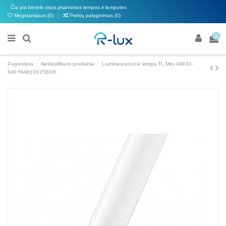
Čia yra beveik visos įmanomos lempos ir lemputės
Mėgstamiausi (
0
)
Prekių palyginimas (
0
)
0
Pagrindinis
Neklasifikuoti produktai
Liuminescencinė lempa TL Mini 4W/33-
640 FAM/10X25BOX