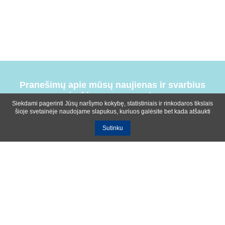
Pranešimų apie mūsų naujienas ir svarbius
įvykius prenumerata
Siekdami pagerinti Jūsų naršymo kokybę, statistiniais ir rinkodaros tikslais
šioje svetainėje naudojame slapukus, kuriuos galėsite bet kada atšaukti
Sutinku
Bendrosios sąlygos
Privatumo ir slapukų naudojimo politika
Apie mus
Kontaktinė informacija
Ištekliai
UAB R-lux
Kaunas
+370 614 99399
info@r-lux.lt
© 2021 R-Lux