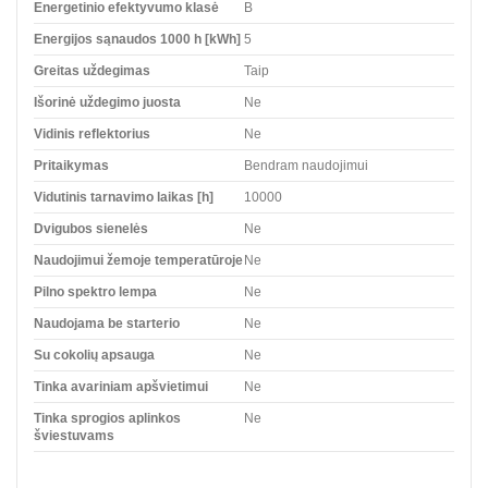
Energetinio efektyvumo klasė
B
Energijos sąnaudos 1000 h [kWh]
5
Greitas uždegimas
Taip
Išorinė uždegimo juosta
Ne
Vidinis reflektorius
Ne
Pritaikymas
Bendram naudojimui
Vidutinis tarnavimo laikas [h]
10000
Dvigubos sienelės
Ne
Naudojimui žemoje temperatūroje
Ne
Pilno spektro lempa
Ne
Naudojama be starterio
Ne
Su cokolių apsauga
Ne
Tinka avariniam apšvietimui
Ne
Tinka sprogios aplinkos
Ne
šviestuvams