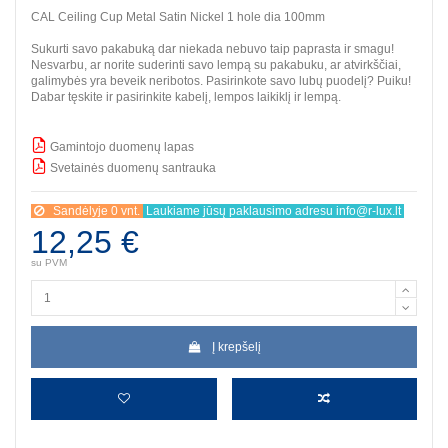
CAL Ceiling Cup Metal Satin Nickel 1 hole dia 100mm
Sukurti savo pakabuką dar niekada nebuvo taip paprasta ir smagu!
Nesvarbu, ar norite suderinti savo lempą su pakabuku, ar atvirkščiai,
galimybės yra beveik neribotos. Pasirinkote savo lubų puodelį? Puiku!
Dabar tęskite ir pasirinkite kabelį, lempos laikiklį ir lempą.
Gamintojo duomenų lapas
Svetainės duomenų santrauka
BBB
Sandėlyje 0 vnt.
Laukiame jūsų paklausimo adresu info@r-lux.lt
12,25 €
su PVM
Į krepšelį