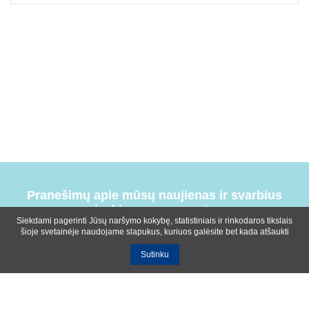
Pranešimų apie mūsų naujienas ir svarbius
įvykius prenumerata
Siekdami pagerinti Jūsų naršymo kokybę, statistiniais ir rinkodaros tikslais
šioje svetainėje naudojame slapukus, kuriuos galėsite bet kada atšaukti
Sutinku
Bendrosios sąlygos
Privatumo ir slapukų naudojimo politika
Apie mus