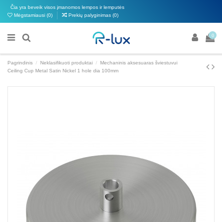
Čia yra beveik visos įmanomos lempos ir lemputės
Mėgstamiausi (
0
)
Prekių palyginimas (
0
)
0
Pagrindinis
Neklasifikuoti produktai
Mechaninis aksesuaras šviestuvui
Ceiling Cup Metal Satin Nickel 1 hole dia 100mm