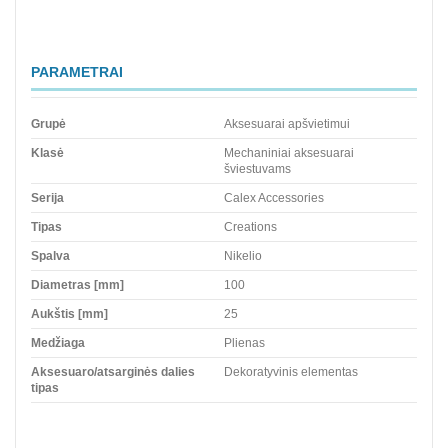
PARAMETRAI
Grupė
Aksesuarai apšvietimui
Klasė
Mechaniniai aksesuarai
šviestuvams
Serija
Calex Accessories
Tipas
Creations
Spalva
Nikelio
Diametras [mm]
100
Aukštis [mm]
25
Medžiaga
Plienas
Aksesuaro/atsarginės dalies
Dekoratyvinis elementas
tipas