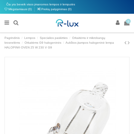
Čia yra beveik visos įmanomos lempos ir lemputės
Mėgstamiausi (
0
)
Prekių palyginimas (
0
)
0
Pagrindinis
Lempos
Specialios paskirties
Orkaitėms ir mikrobangų
krosnelėms
Orkaitėms G9 halogeninės
Aukštos įtampos halogeninė lempa
HALOPIN® OVEN 25 W 230 V G9