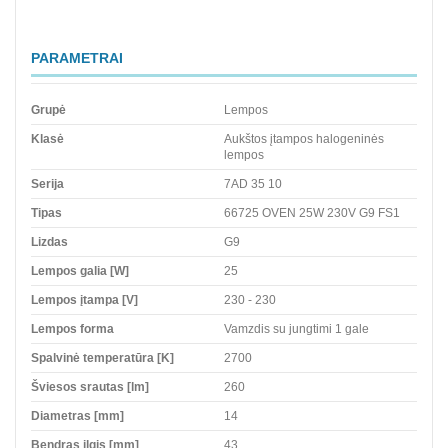
PARAMETRAI
Grupė
Lempos
Klasė
Aukštos įtampos halogeninės
lempos
Serija
7AD 35 10
Tipas
66725 OVEN 25W 230V G9 FS1
Lizdas
G9
Lempos galia [W]
25
Lempos įtampa [V]
230 - 230
Lempos forma
Vamzdis su jungtimi 1 gale
Spalvinė temperatūra [K]
2700
Šviesos srautas [lm]
260
Diametras [mm]
14
Bendras ilgis [mm]
43