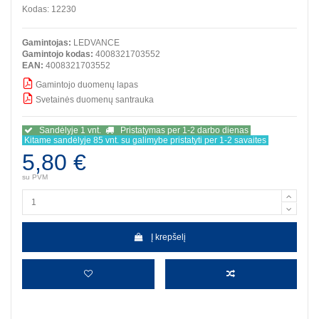
Kodas:
12230
Gamintojas:
LEDVANCE
Gamintojo kodas:
4008321703552
EAN:
4008321703552
Gamintojo duomenų lapas
Svetainės duomenų santrauka
SSS
Sandėlyje 1 vnt.
Pristatymas per 1-2 darbo dienas
Kitame sandėlyje 85 vnt. su galimybe pristatyti per 1-2 savaites
5,80 €
su PVM
Į krepšelį