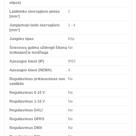
elipsė)
Laidininko skerspjūvio plotas
1
[mm²]
Jungiamojo laido skerspjūvis
1 - 4
[mm²]
Jungties tipas
Kita
Šviestuvą galima uždengti šilumą
Ne
izoliuojančia medžiaga
Apsaugos klasė (IP)
IP65
Apsaugos klasė (NEMA)
4
Reguliavimas priklausomas nuo
Ne
valdiklio
Reguliavimas 0-10 V
Ne
Reguliavimas 1-10 V
Ne
Reguliavimas DALI
Ne
Reguliavimas GPRS
Ne
Reguliavimas DMX
Ne