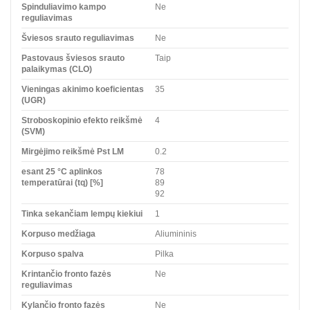
Spinduliavimo kampo
Ne
reguliavimas
Šviesos srauto reguliavimas
Ne
Pastovaus šviesos srauto
Taip
palaikymas (CLO)
Vieningas akinimo koeficientas
35
(UGR)
Stroboskopinio efekto reikšmė
4
(SVM)
Mirgėjimo reikšmė Pst LM
0.2
esant 25 °C aplinkos
78
temperatūrai (tq) [%]
89
92
Tinka sekančiam lempų kiekiui
1
Korpuso medžiaga
Aliumininis
Korpuso spalva
Pilka
Krintančio fronto fazės
Ne
reguliavimas
Kylančio fronto fazės
Ne