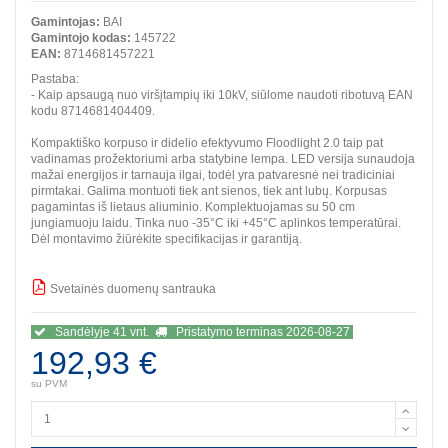
Gamintojas:
BAI
Gamintojo kodas:
145722
EAN:
8714681457221
Pastaba:
- Kaip apsaugą nuo viršįtampių iki 10kV, siūlome naudoti ribotuvą EAN
kodu 8714681404409.
Kompaktiško korpuso ir didelio efektyvumo Floodlight 2.0 taip pat
vadinamas prožektoriumi arba statybine lempa. LED versija sunaudoja
mažai energijos ir tarnauja ilgai, todėl yra patvaresnė nei tradiciniai
pirmtakai. Galima montuoti tiek ant sienos, tiek ant lubų. Korpusas
pagamintas iš lietaus aliuminio. Komplektuojamas su 50 cm
jungiamuoju laidu. Tinka nuo -35°C iki +45°C aplinkos temperatūrai.
Dėl montavimo žiūrėkite specifikacijas ir garantiją.
Svetainės duomenų santrauka
BBB
Sandėlyje 41 vnt.
Pristatymo terminas 2026-08-27
192,93 €
su PVM