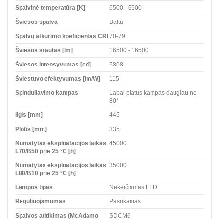
Spalvinė temperatūra [K]
6500 - 6500
Šviesos spalva
Balta
Spalvų atkūrimo koeficientas CRI
70-79
Šviesos srautas [lm]
16500 - 16500
Šviesos intensyvumas [cd]
5808
Šviestuvo efektyvumas [lm/W]
115
Spinduliavimo kampas
Labai platus kampas daugiau nei
80°
Ilgis [mm]
445
Plotis [mm]
335
Numatytas eksploatacijos laikas
45000
L70/B50 prie 25 °C [h]
Numatytas eksploatacijos laikas
35000
L80/B10 prie 25 °C [h]
Lempos tipas
Nekeičiamas LED
Reguliuojamumas
Pasukamas
Spalvos atitikimas (McAdamo
SDCM6