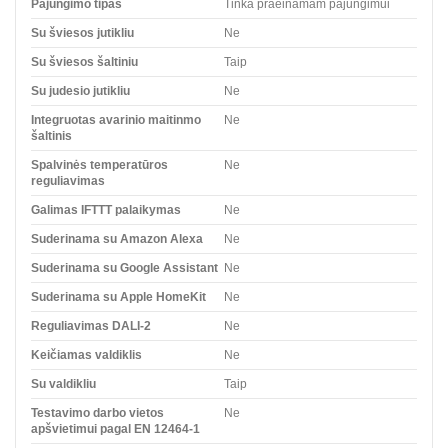
Pajungimo tipas
Tinka praeinamam pajungimui
Su šviesos jutikliu
Ne
Su šviesos šaltiniu
Taip
Su judesio jutikliu
Ne
Integruotas avarinio maitinmo
Ne
šaltinis
Spalvinės temperatūros
Ne
reguliavimas
Galimas IFTTT palaikymas
Ne
Suderinama su Amazon Alexa
Ne
Suderinama su Google Assistant
Ne
Suderinama su Apple HomeKit
Ne
Reguliavimas DALI-2
Ne
Keičiamas valdiklis
Ne
Su valdikliu
Taip
Testavimo darbo vietos
Ne
apšvietimui pagal EN 12464-1