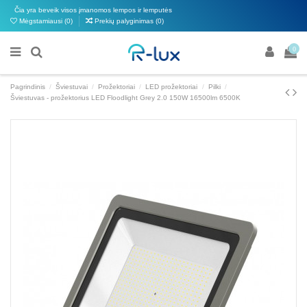
Čia yra beveik visos įmanomos lempos ir lemputės
Mėgstamiausi (
0
)
Prekių palyginimas (
0
)
0
Pagrindinis
Šviestuvai
Prožektoriai
LED prožektoriai
Pilki
Šviestuvas - prožektorius LED Floodlight Grey 2.0 150W 16500lm 6500K