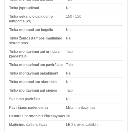
Tinka įspraudimui
Ne
Tinka sekančio galingumo
150 - 150
lempoms [W]
Tinka montuoti ant bėgelio
Ne
Tinka žemos įtampos maitinimo
Ne
sistemoms
Tinka montavimui ant grindų ar
Taip
pjedestalo
Tinka montavimui ant paviršiaus
Taip
Tinka montavimui pakabinant
Ne
Tinka montuoti ant skersinio
Ne
Tinka montavimui ant sienos
Taip
Šveistas paviršius
Ne
Paviršiaus padengimas
Miltelinis dažymas
Bendras harmoninis iškraipymas
20
Maitinimo šaltinio tipas
LED srovės valdiklis