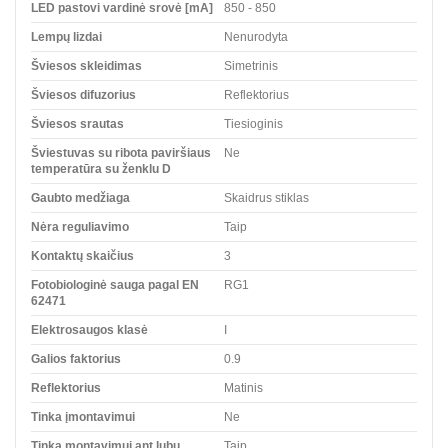
LED pastovi vardinė srovė [mA]
850 - 850
Lempų lizdai
Nenurodyta
Šviesos skleidimas
Simetrinis
Šviesos difuzorius
Reflektorius
Šviesos srautas
Tiesioginis
Šviestuvas su ribota paviršiaus
Ne
temperatūra su ženklu D
Gaubto medžiaga
Skaidrus stiklas
Nėra reguliavimo
Taip
Kontaktų skaičius
3
Fotobiologinė sauga pagal EN
RG1
62471
Elektrosaugos klasė
I
Galios faktorius
0.9
Reflektorius
Matinis
Tinka įmontavimui
Ne
Tinka montavimui ant lubų
Taip