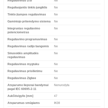
Reguliavimas DSI
Ne
Reguliuojantis tinklo jungiklis
Ne
Tinklo įtampos reguliavimas
Ne
Gamintojo pritemdymo sistema
Ne
Integruotas reguliavimo
Ne
potenciometras
Reguliavimo programavimas
Ne
Reguliavimas radijo bangomis
Ne
Sinusoidės amplitudės
Ne
reguliavimas
Reguliavimas mygtuku
Ne
Reguliavimas prisilietimu
Ne
Reguliavimas Zigbee
Ne
Atsparumo liepsnai bandymai
Nenurodyta
pagal IEC 60695-2-11
Aukštis/gylis [mm]
47
Atsparumas smūgiams
IK08