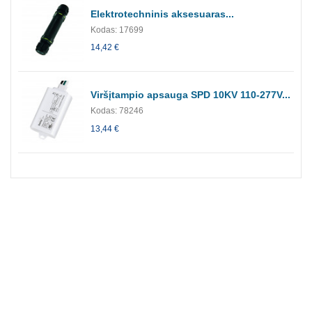
Elektrotechninis aksesuaras...
Kodas: 17699
14,42 €
Viršįtampio apsauga SPD 10KV 110-277V...
Kodas: 78246
13,44 €