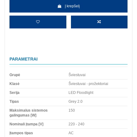
Į krepšelį
PARAMETRAI
Grupė
Šviestuvai
Klasė
Šviestuvai - prožektoriai
Serija
LED Floodlight
Tipas
Grey 2.0
Maksimalus sistemos
150
galingumas [W]
Nominali įtampa [V]
220 - 240
Įtampos tipas
AC