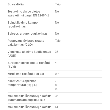
Su valdikliu
Taip
Testavimo darbo vietos
Ne
apšvietimui pagal EN 12464-1
Spinduliavimo kampo
Ne
reguliavimas
Šviesos srauto reguliavimas
Ne
Pastovaus šviesos srauto
Taip
palaikymas (CLO)
Vieningas akinimo koeficientas
35
(UGR)
Stroboskopinio efekto reikšmė
4
(SVM)
Mirgėjimo reikšmė Pst LM
0.2
esant 25 °C aplinkos
70
temperatūrai (tq) [%]
88
92
Maksimalus šviestuvų skaičius
36
automatiniam sugikliui B16
Maksimalus šviestuvų skaičius
61