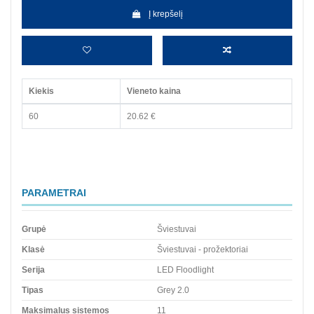
Į krepšelį
Kiekis
Vieneto kaina
60
20.62 €
PARAMETRAI
Grupė
Šviestuvai
Klasė
Šviestuvai - prožektoriai
Serija
LED Floodlight
Tipas
Grey 2.0
Maksimalus sistemos
11