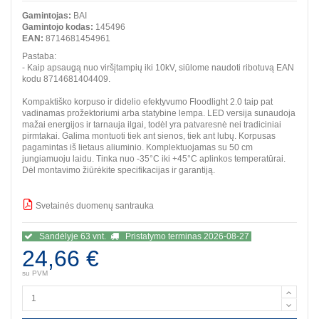
Gamintojas:
BAI
Gamintojo kodas:
145496
EAN:
8714681454961
Pastaba:
- Kaip apsaugą nuo viršįtampių iki 10kV, siūlome naudoti ribotuvą EAN
kodu 8714681404409.
Kompaktiško korpuso ir didelio efektyvumo Floodlight 2.0 taip pat
vadinamas prožektoriumi arba statybine lempa. LED versija sunaudoja
mažai energijos ir tarnauja ilgai, todėl yra patvaresnė nei tradiciniai
pirmtakai. Galima montuoti tiek ant sienos, tiek ant lubų. Korpusas
pagamintas iš lietaus aliuminio. Komplektuojamas su 50 cm
jungiamuoju laidu. Tinka nuo -35°C iki +45°C aplinkos temperatūrai.
Dėl montavimo žiūrėkite specifikacijas ir garantiją.
Svetainės duomenų santrauka
BBB
Sandėlyje 63 vnt.
Pristatymo terminas 2026-08-27
24,66 €
su PVM