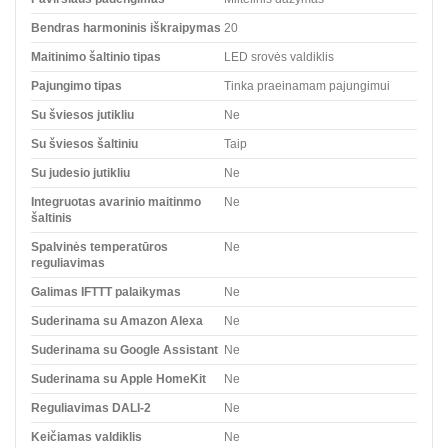
Bendras harmoninis iškraipymas
20
Maitinimo šaltinio tipas
LED srovės valdiklis
Pajungimo tipas
Tinka praeinamam pajungimui
Su šviesos jutikliu
Ne
Su šviesos šaltiniu
Taip
Su judesio jutikliu
Ne
Integruotas avarinio maitinmo
Ne
šaltinis
Spalvinės temperatūros
Ne
reguliavimas
Galimas IFTTT palaikymas
Ne
Suderinama su Amazon Alexa
Ne
Suderinama su Google Assistant
Ne
Suderinama su Apple HomeKit
Ne
Reguliavimas DALI-2
Ne
Keičiamas valdiklis
Ne