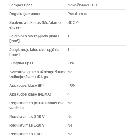
Lempos tipas
Nekeičiamas LED
Reguliuojamumas
Pasukamas
Spalvos atitikimas (McAdamo
SDCM6
elipsė)
Laidininko skerspjūvio plotas
1
[mm²]
Jungiamojo laido skerspjūvis
1 - 4
[mm²]
Jungties tipas
Kita
Šviestuvą galima uždengti šilumą
Ne
izoliuojančia medžiaga
Apsaugos klasė (IP)
IP65
Apsaugos klasė (NEMA)
4
Reguliavimas priklausomas nuo
Ne
valdiklio
Reguliavimas 0-10 V
Ne
Reguliavimas 1-10 V
Ne
Reguliavimas DALI
Ne