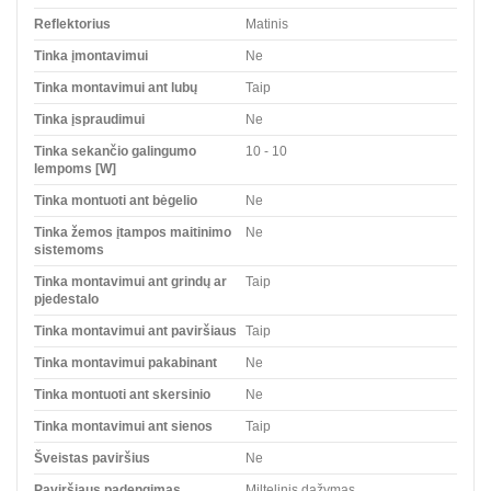
Reflektorius
Matinis
Tinka įmontavimui
Ne
Tinka montavimui ant lubų
Taip
Tinka įspraudimui
Ne
Tinka sekančio galingumo
10 - 10
lempoms [W]
Tinka montuoti ant bėgelio
Ne
Tinka žemos įtampos maitinimo
Ne
sistemoms
Tinka montavimui ant grindų ar
Taip
pjedestalo
Tinka montavimui ant paviršiaus
Taip
Tinka montavimui pakabinant
Ne
Tinka montuoti ant skersinio
Ne
Tinka montavimui ant sienos
Taip
Šveistas paviršius
Ne
Paviršiaus padengimas
Miltelinis dažymas