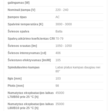
galingumas [W]
Nominali įtampa [V]
220 - 240
Įtampos tipas
AC
Spalvinė temperatūra [K]
3000 - 3000
Šviesos spalva
Balta
Spalvų atkūrimo koeficientas CRI
70-79
Šviesos srautas [lm]
1050 - 1050
Šviesos intensyvumas [cd]
406
Šviestuvo efektyvumas [lm/W]
105
Spinduliavimo kampas
Labai platus kampas daugiau nei
80°
Ilgis [mm]
103
Plotis [mm]
98
Numatytas eksploatacijos laikas
45000
L70/B50 prie 25 °C [h]
Numatytas eksploatacijos laikas
35000
L80/B10 prie 25 °C [h]