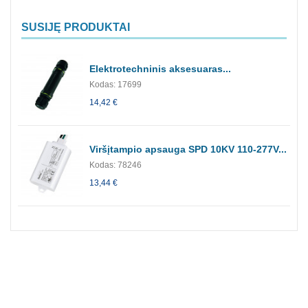
SUSIJĘ PRODUKTAI
Elektrotechninis aksesuaras...
Kodas: 17699
14,42 €
Viršįtampio apsauga SPD 10KV 110-277V...
Kodas: 78246
13,44 €