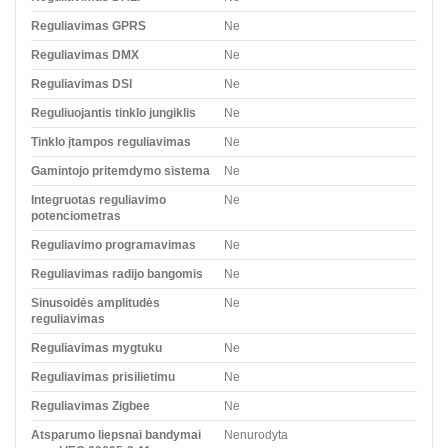
Reguliavimas GPRS
Ne
Reguliavimas DMX
Ne
Reguliavimas DSI
Ne
Reguliuojantis tinklo jungiklis
Ne
Tinklo įtampos reguliavimas
Ne
Gamintojo pritemdymo sistema
Ne
Integruotas reguliavimo
Ne
potenciometras
Reguliavimo programavimas
Ne
Reguliavimas radijo bangomis
Ne
Sinusoidės amplitudės
Ne
reguliavimas
Reguliavimas mygtuku
Ne
Reguliavimas prisilietimu
Ne
Reguliavimas Zigbee
Ne
Atsparumo liepsnai bandymai
Nenurodyta