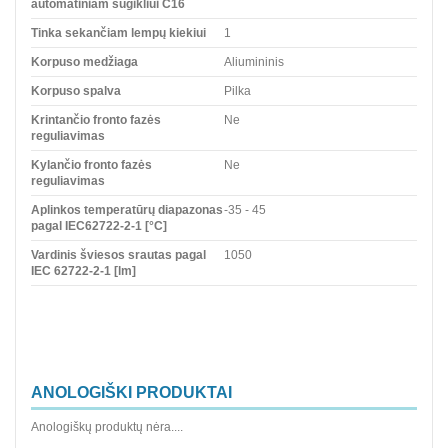
automatiniam sugikliui C16
Tinka sekančiam lempų kiekiui
1
Korpuso medžiaga
Aliumininis
Korpuso spalva
Pilka
Krintančio fronto fazės
Ne
reguliavimas
Kylančio fronto fazės
Ne
reguliavimas
Aplinkos temperatūrų diapazonas
-35 - 45
pagal IEC62722-2-1 [°C]
Vardinis šviesos srautas pagal
1050
IEC 62722-2-1 [lm]
ANOLOGIŠKI PRODUKTAI
Anologiškų produktų nėra....