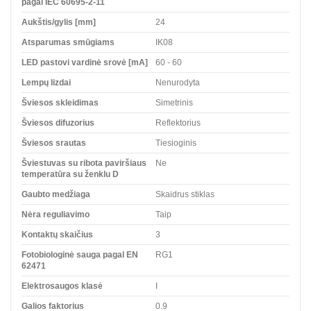
pagal IEC 60695-2-11
Aukštis/gylis [mm]
24
Atsparumas smūgiams
IK08
LED pastovi vardinė srovė [mA]
60 - 60
Lempų lizdai
Nenurodyta
Šviesos skleidimas
Simetrinis
Šviesos difuzorius
Reflektorius
Šviesos srautas
Tiesioginis
Šviestuvas su ribota paviršiaus
Ne
temperatūra su ženklu D
Gaubto medžiaga
Skaidrus stiklas
Nėra reguliavimo
Taip
Kontaktų skaičius
3
Fotobiologinė sauga pagal EN
RG1
62471
Elektrosaugos klasė
I
Galios faktorius
0.9