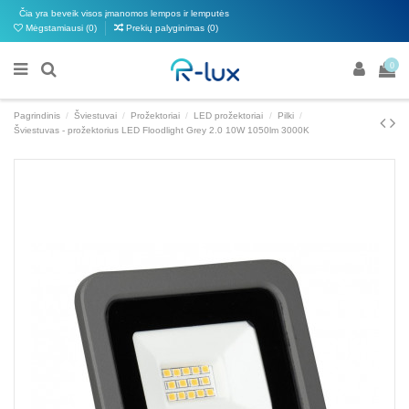
Čia yra beveik visos įmanomos lempos ir lemputės
Mėgstamiausi (
0
)
Prekių palyginimas (
0
)
0
Pagrindinis
Šviestuvai
Prožektoriai
LED prožektoriai
Pilki
Šviestuvas - prožektorius LED Floodlight Grey 2.0 10W 1050lm 3000K