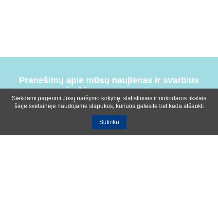
Pranešimų apie mūsų naujienas ir svarbius
įvykius prenumerata
Siekdami pagerinti Jūsų naršymo kokybę, statistiniais ir rinkodaros tikslais
šioje svetainėje naudojame slapukus, kuriuos galėsite bet kada atšaukti
Sutinku
Bendrosios sąlygos
Privatumo ir slapukų naudojimo politika
Apie mus
Kontaktinė informacija
Ištekliai
UAB R-lux
Kaunas
+370 614 99399
info@r-lux.lt
© 2021 R-Lux